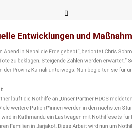
uelle Entwicklungen und Maßnah
rn Abend in Nepal die Erde gebebt“, berichtet Chris Sch
0 Tote zu beklagen. Steigende Zahlen werden erwartet.“ 
n der Provinz Karnali unterwegs. Nun begleiten sie für un
lt
er läuft die Nothilfe an „Unser Partner HDCS meldeten ü
iele weitere Patient*innen werden in den nächsten Stu
m wird in Kathmandu ein Lastwagen mit Nothilfesets für 
hren Familien in Jarjakot. Diese Arbeit wird nun um Noth