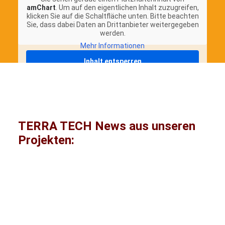
amChart
. Um auf den eigentlichen Inhalt zuzugreifen,
klicken Sie auf die Schaltfläche unten. Bitte beachten
Sie, dass dabei Daten an Drittanbieter weitergegeben
werden.
Mehr Informationen
Inhalt entsperren
Erforderlichen Service akzeptieren und
Inhalte entsperren
TERRA TECH News aus unseren
Projekten:
Erasmus+
Bildung
Europa