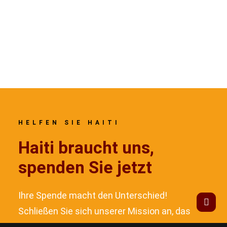
zerstörte. Der Schutz von Menschen mit
Behinderungen ist besonders im Hinblick auf
zukünftige Katastrophen extrem wichtig.
HELFEN SIE HAITI
Haiti braucht uns,
spenden Sie jetzt
Ihre Spende macht den Unterschied!
Schließen Sie sich unserer Mission an, das
Leben der Menschen in Haiti zu verbessern.