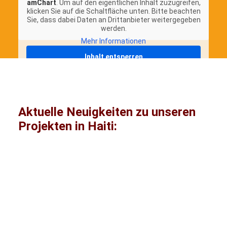
amChart
. Um auf den eigentlichen Inhalt zuzugreifen,
klicken Sie auf die Schaltfläche unten. Bitte beachten
Sie, dass dabei Daten an Drittanbieter weitergegeben
werden.
Mehr Informationen
Inhalt entsperren
Erforderlichen Service akzeptieren und
Inhalte entsperren
Aktuelle Neuigkeiten zu unseren
Projekten in Haiti:
Katastrophenhilfe
Gesundheit/Med.
Versorgung
Lateinamerika
Projekte
Länder
Haiti