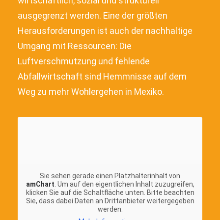
wirtschaftlich, sozial und strukturell
ausgegrenzt werden. Eine der größten
Herausforderungen ist auch der nachhaltige
Umgang mit Ressourcen: Die
Luftverschmutzung und fehlende
Abfallwirtschaft sind Hemmnisse auf dem
Weg zu mehr Wohlergehen in Mexiko.
Sie sehen gerade einen Platzhalterinhalt von
amChart
. Um auf den eigentlichen Inhalt zuzugreifen,
klicken Sie auf die Schaltfläche unten. Bitte beachten
Sie, dass dabei Daten an Drittanbieter weitergegeben
werden.