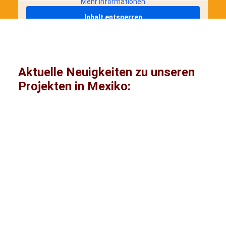
Mehr Informationen
Inhalt entsperren
Erforderlichen Service akzeptieren und
Inhalte entsperren
Aktuelle Neuigkeiten zu unseren
Projekten in Mexiko:
Frauenrechte
Bildung
Lateinamerika
Mexiko