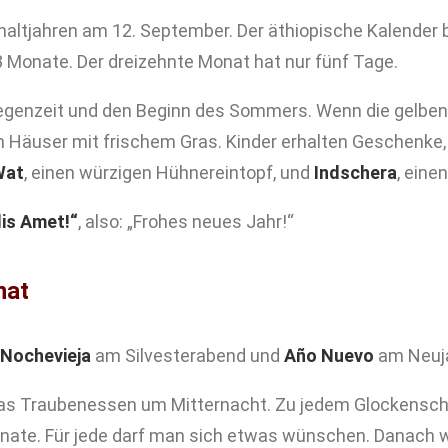
haltjahren am 12. September. Der äthiopische Kalender b
 Monate. Der dreizehnte Monat hat nur fünf Tage.
Regenzeit und den Beginn des Sommers. Wenn die gelbe
en Häuser mit frischem Gras. Kinder erhalten Geschen
Wat
, einen würzigen Hühnereintopf, und
Indschera
, eine
is Amet!“
, also: „Frohes neues Jahr!“
nat
Nochevieja
am Silvesterabend und
Año Nuevo
am Neuja
das Traubenessen um Mitternacht. Zu jedem Glockensch
nate. Für jede darf man sich etwas wünschen. Danach