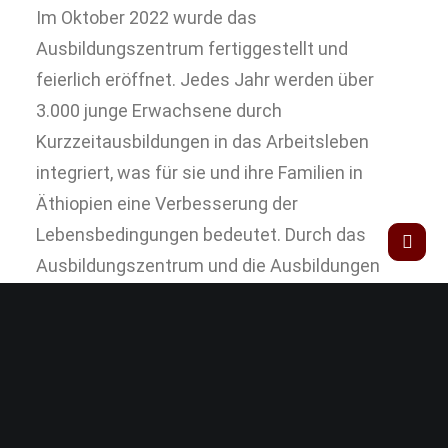
Im Oktober 2022 wurde das
Ausbildungszentrum fertiggestellt und
feierlich eröffnet. Jedes Jahr werden über
3.000 junge Erwachsene durch
Kurzzeitausbildungen in das Arbeitsleben
integriert, was für sie und ihre Familien in
Äthiopien eine Verbesserung der
Lebensbedingungen bedeutet. Durch das
Ausbildungszentrum und die Ausbildungen
erhalten viele junge Menschen die Chance auf
ein gutes Leben im eigenen Land und müssen
sich nicht mehr auf gefährliche
Migrationsrouten begeben, die für viele
Menschen Leid, Trennung und unerfüllte