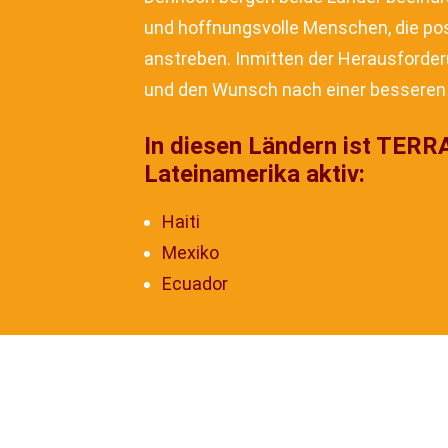
und hoffnungsvolle Menschen, die po
anstreben. Inmitten der Herausforder
und den Wunsch nach einer besseren
In diesen Ländern ist TERR
Lateinamerika aktiv:
Haiti
Mexiko
Ecuador