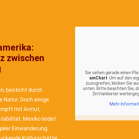
namerika:
z zwischen
g
Sie sehen gerade einen Pla
amChart
. Um auf den eig
zuzugreifen, klicken Sie au
unten. Bitte beachten Sie, 
n, besticht durch
Drittanbieter weiterge
e Natur. Doch einige
Mehr Informat
ämpft mit Armut,
abilität. Mexiko leidet
egaler Einwanderung.
ruckende Kulturschätze