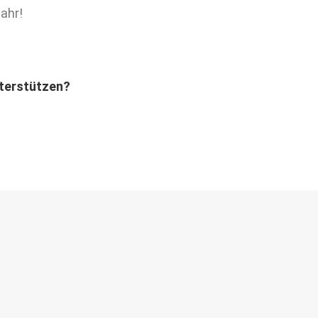
ahr!
nterstützen?
hilfe