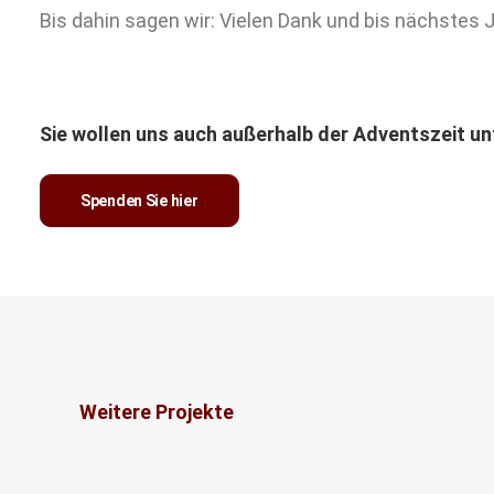
Bis dahin sagen wir: Vielen Dank und bis nächstes J
Sie wollen uns auch außerhalb der Adventszeit u
Spenden Sie hier
Weitere Projekte
Nepal
Europa
Umwelt- und
Umwelt- und Naturschutz
Projekte
Länder
Ukraine
Asien
Geflüchtetenhilfe
Katastrophen