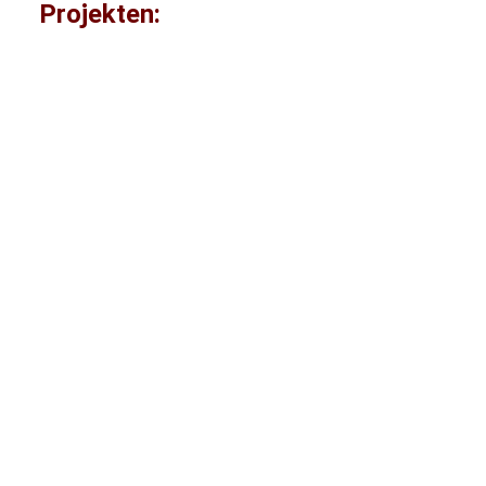
Projekten:
Umwelt- und Naturschutz
Asien
Nepal
Klimaresilienz und Katastrophenschutz
stärken!
Unsere Projektregionen in Westnepal stehen
durch den Klimawandel und